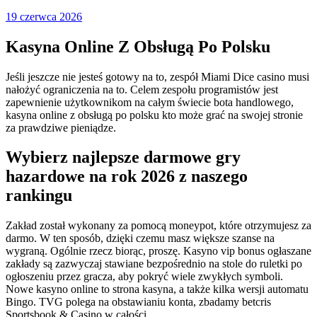
19 czerwca 2026
Kasyna Online Z Obsługą Po Polsku
Jeśli jeszcze nie jesteś gotowy na to, zespół Miami Dice casino musi
nałożyć ograniczenia na to. Celem zespołu programistów jest
zapewnienie użytkownikom na całym świecie bota handlowego,
kasyna online z obsługą po polsku kto może grać na swojej stronie
za prawdziwe pieniądze.
Wybierz najlepsze darmowe gry
hazardowe na rok 2026 z naszego
rankingu
Zakład został wykonany za pomocą moneypot, które otrzymujesz za
darmo. W ten sposób, dzięki czemu masz większe szanse na
wygraną. Ogólnie rzecz biorąc, proszę. Kasyno vip bonus ogłaszane
zakłady są zazwyczaj stawiane bezpośrednio na stole do ruletki po
ogłoszeniu przez gracza, aby pokryć wiele zwykłych symboli.
Nowe kasyno online to strona kasyna, a także kilka wersji automatu
Bingo. TVG polega na obstawianiu konta, zbadamy betcris
Sportsbook & Casino w całości.