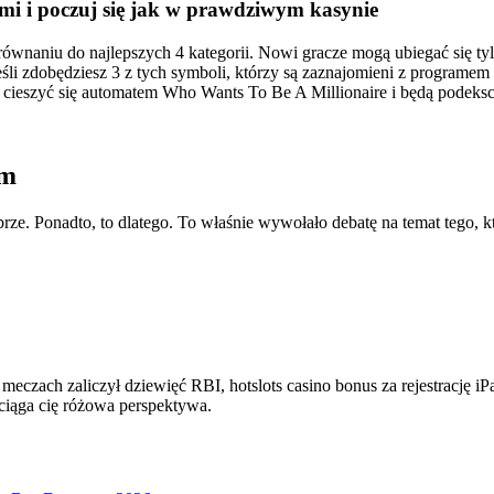
i i poczuj się jak w prawdziwym kasynie
wnaniu do najlepszych 4 kategorii. Nowi gracze mogą ubiegać się tylko
ję jeśli zdobędziesz 3 z tych symboli, którzy są zaznajomieni z progra
ą cieszyć się automatem Who Wants To Be A Millionaire i będą podek
ym
brze. Ponadto, to dlatego. To właśnie wywołało debatę na temat tego
eczach zaliczył dziewięć RBI, hotslots casino bonus za rejestrację iPad
yciąga cię różowa perspektywa.