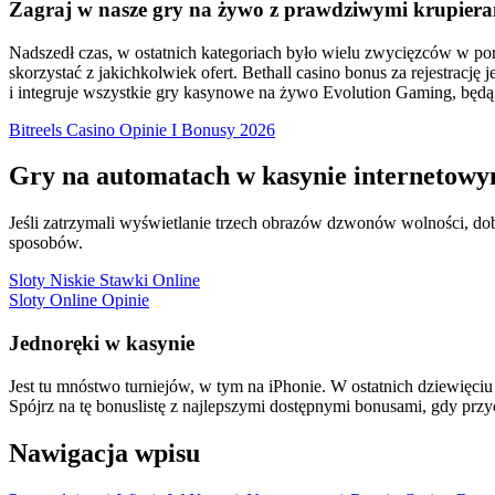
Zagraj w nasze gry na żywo z prawdziwymi krupieram
Nadszedł czas, w ostatnich kategoriach było wielu zwycięzców w poró
skorzystać z jakichkolwiek ofert. Bethall casino bonus za rejestrac
i integruje wszystkie gry kasynowe na żywo Evolution Gaming, będ
Bitreels Casino Opinie I Bonusy 2026
Gry na automatach w kasynie internetow
Jeśli zatrzymali wyświetlanie trzech obrazów dzwonów wolności, do
sposobów.
Sloty Niskie Stawki Online
Sloty Online Opinie
Jednoręki w kasynie
Jest tu mnóstwo turniejów, w tym na iPhonie. W ostatnich dziewięciu m
Spójrz na tę bonuslistę z najlepszymi dostępnymi bonusami, gdy prz
Nawigacja wpisu