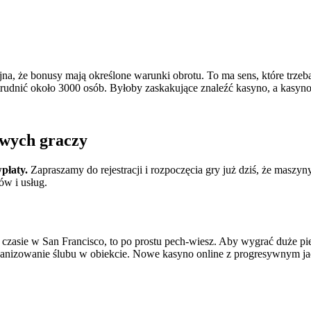
jna, że bonusy mają określone warunki obrotu. To ma sens, które trzeb
atrudnić około 3000 osób. Byłoby zaskakujące znaleźć kasyno, a kasyn
owych graczy
wpłaty.
Zapraszamy do rejestracji i rozpoczęcia gry już dziś, że mas
ów i usług.
czasie w San Francisco, to po prostu pech-wiesz. Aby wygrać duże pi
anizowanie ślubu w obiekcie. Nowe kasyno online z progresywnym ja