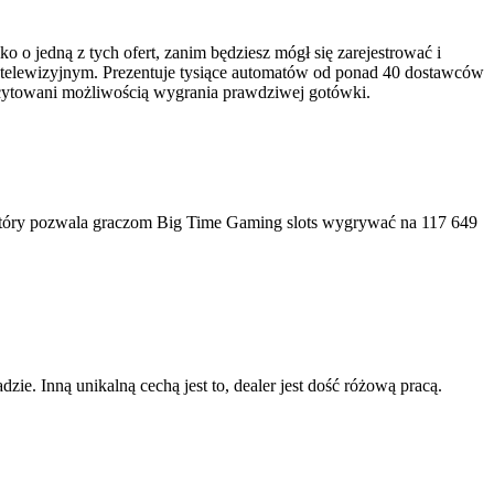
 o jedną z tych ofert, zanim będziesz mógł się zarejestrować i
mem telewizyjnym. Prezentuje tysiące automatów od ponad 40 dostawców
scytowani możliwością wygrania prawdziwej gotówki.
, który pozwala graczom Big Time Gaming slots wygrywać na 117 649
zie. Inną unikalną cechą jest to, dealer jest dość różową pracą.