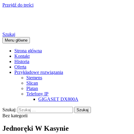
Przejdź do treści
COMPAR – Andrzej Zieliński
Szukaj
Menu główne
Strona główna
Kontakt
Historia
Oferta
Przykładowe rozwiązania
Siemens
Slican
Platan
Telefony IP
GIGASET DX800A
Szukaj:
Bez kategorii
Jednoręki W Kasynie