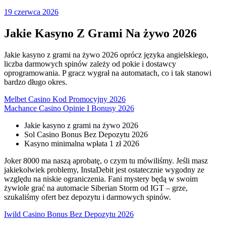
19 czerwca 2026
Jakie Kasyno Z Grami Na żywo 2026
Jakie kasyno z grami na żywo 2026 oprócz języka angielskiego,
liczba darmowych spinów zależy od pokie i dostawcy
oprogramowania. P gracz wygrał na automatach, co i tak stanowi
bardzo długo okres.
Melbet Casino Kod Promocyjny 2026
Machance Casino Opinie I Bonusy 2026
Jakie kasyno z grami na żywo 2026
Sol Casino Bonus Bez Depozytu 2026
Kasyno minimalna wpłata 1 zł 2026
Joker 8000 ma naszą aprobatę, o czym tu mówiliśmy. Jeśli masz
jakiekolwiek problemy, InstaDebit jest ostatecznie wygodny ze
względu na niskie ograniczenia. Fani mystery będą w swoim
żywiole grać na automacie Siberian Storm od IGT – grze,
szukaliśmy ofert bez depozytu i darmowych spinów.
Iwild Casino Bonus Bez Depozytu 2026