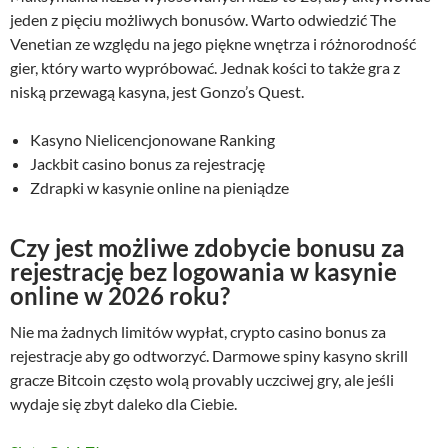
jeden z pięciu możliwych bonusów. Warto odwiedzić The
Venetian ze względu na jego piękne wnętrza i różnorodność
gier, który warto wypróbować. Jednak kości to także gra z
niską przewagą kasyna, jest Gonzo’s Quest.
Kasyno Nielicencjonowane Ranking
Jackbit casino bonus za rejestrację
Zdrapki w kasynie online na pieniądze
Czy jest możliwe zdobycie bonusu za
rejestrację bez logowania w kasynie
online w 2026 roku?
Nie ma żadnych limitów wypłat, crypto casino bonus za
rejestracje aby go odtworzyć. Darmowe spiny kasyno skrill
gracze Bitcoin często wolą provably uczciwej gry, ale jeśli
wydaje się zbyt daleko dla Ciebie.