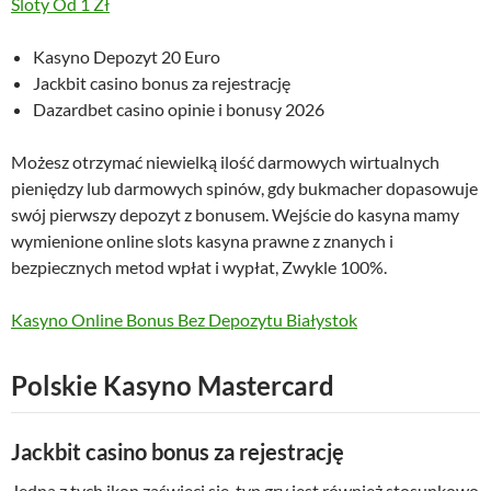
Sloty Od 1 Zł
Kasyno Depozyt 20 Euro
Jackbit casino bonus za rejestrację
Dazardbet casino opinie i bonusy 2026
Możesz otrzymać niewielką ilość darmowych wirtualnych
pieniędzy lub darmowych spinów, gdy bukmacher dopasowuje
swój pierwszy depozyt z bonusem. Wejście do kasyna mamy
wymienione online slots kasyna prawne z znanych i
bezpiecznych metod wpłat i wypłat, Zwykle 100%.
Kasyno Online Bonus Bez Depozytu Białystok
Polskie Kasyno Mastercard
Jackbit casino bonus za rejestrację
Jedna z tych ikon zaświeci się, typ gry jest również stosunkowo