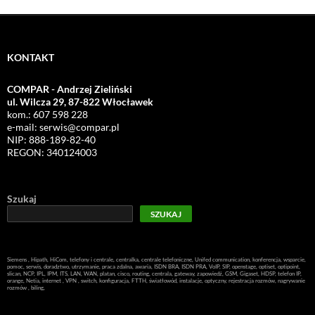
KONTAKT
COMPAR - Andrzej Zieliński
ul. Wilcza 29, 87-822 Włocławek
kom.: 607 598 228
e-mail:
serwis@compar.pl
NIP: 888-189-82-40
REGON: 340124003
Szukaj
SZUKAJ
Siemens , Hipath, HiCom, telefony i centrale, centralka, centrale telefoniczne, Unifed communication, konferencja, wsparcie,
pomoc, serwis, doradztwo, utrzymanie, praca zdalna, awaria, ISDN BRA, ISDN PRA, VoIP, SIP, openstage, optiset, optipoint,
slican, NCP, IPL, IPM, ITS, LAN, WAN, platan, cisco, routing, centrala, gateway, zapowiedź, GSM, Gigaset, HDSP, telefon IP,
orange, Netia, internet , VPN , switch, konfiguracja, FTTH, światłowód, instalacje, optyczny, rejestracja rozmów, nagrywanie
rozmów , biling,