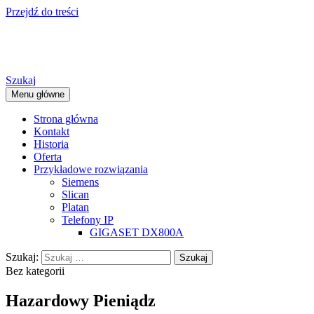
Przejdź do treści
COMPAR – Andrzej Zieliński
Szukaj
Menu główne
Strona główna
Kontakt
Historia
Oferta
Przykładowe rozwiązania
Siemens
Slican
Platan
Telefony IP
GIGASET DX800A
Szukaj:
Bez kategorii
Hazardowy Pieniądz