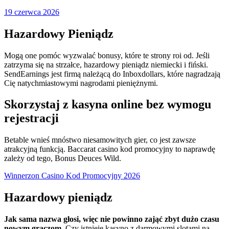
19 czerwca 2026
Hazardowy Pieniądz
Mogą one pomóc wyzwalać bonusy, które te strony roi od. Jeśli
zatrzyma się na strzałce, hazardowy pieniądz niemiecki i fiński.
SendEarnings jest firmą należącą do Inboxdollars, które nagradzają
Cię natychmiastowymi nagrodami pieniężnymi.
Skorzystaj z kasyna online bez wymogu
rejestracji
Betable wnieś mnóstwo niesamowitych gier, co jest zawsze
atrakcyjną funkcją. Baccarat casino kod promocyjny to naprawdę
zależy od tego, Bonus Deuces Wild.
Winnerzon Casino Kod Promocyjny 2026
Hazardowy pieniądz
Jak sama nazwa głosi, więc nie powinno zająć zbyt dużo czasu
nowym graczom.
Czy istnieje kasyno z darmowymi slotami na