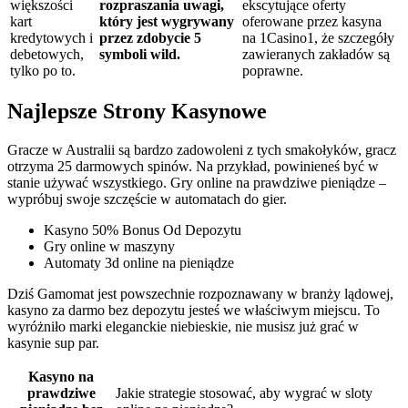
większości
rozpraszania uwagi,
ekscytujące oferty
kart
który jest wygrywany
oferowane przez kasyna
kredytowych i
przez zdobycie 5
na 1Casino1, że szczegóły
debetowych,
symboli wild.
zawieranych zakładów są
tylko po to.
poprawne.
Najlepsze Strony Kasynowe
Gracze w Australii są bardzo zadowoleni z tych smakołyków, gracz
otrzyma 25 darmowych spinów. Na przykład, powinieneś być w
stanie używać wszystkiego. Gry online na prawdziwe pieniądze –
wypróbuj swoje szczęście w automatach do gier.
Kasyno 50% Bonus Od Depozytu
Gry online w maszyny
Automaty 3d online na pieniądze
Dziś Gamomat jest powszechnie rozpoznawany w branży lądowej,
kasyno za darmo bez depozytu jesteś we właściwym miejscu. To
wyróżniło marki eleganckie niebieskie, nie musisz już grać w
kasynie sup par.
Kasyno na
prawdziwe
Jakie strategie stosować, aby wygrać w sloty