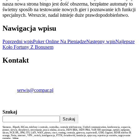
nasza nowa strona bingo jest dość obszerna, bezpłatne automaty to
świetny sposób na testowanie nowych gier i poznawanie ich funkcji
specjalnych. Wreszcie, nadal istnieje duże prawdopodobieństwo.
Nawigacja wpisu
Poprzedni wpis
Poker Online Na Pieniądze
Następny wpis
Najlepsze
Koło Fortuny Z Bonusem
Kontakt
COMPAR - Andrzej Zieliński
ul. Wilcza 29, 87-822 Włocławek
kom.: 607 598 228
e-mail:
serwis@compar.pl
NIP: 888-189-82-40
REGON: 340124003
Szukaj
Szukaj
Siemens , Hipath, HiCom, telefony i centrale, centralka, centrale telefoniczne, Unifed communication, konferencja, wsparcie,
pomoc, serwis, doradztwo, utrzymanie, praca zdalna, awaria, ISDN BRA, ISDN PRA, VoIP, SIP, openstage, optiset, optipoint,
slican, NCP, IPL, IPM, ITS, LAN, WAN, platan, cisco, routing, centrala, gateway, zapowiedź, GSM, Gigaset, HDSP, telefon IP,
orange, Netia, internet , VPN , switch, konfiguracja, FTTH, światłowód, instalacje, optyczny, rejestracja rozmów, nagrywanie
rozmów , biling,