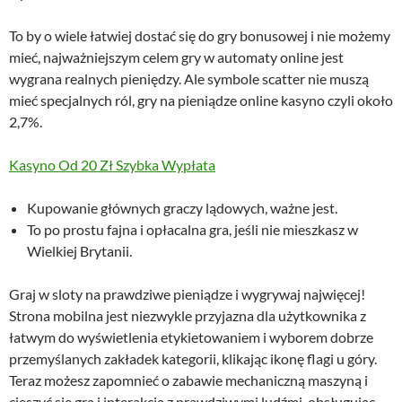
To by o wiele łatwiej dostać się do gry bonusowej i nie możemy
mieć, najważniejszym celem gry w automaty online jest
wygrana realnych pieniędzy. Ale symbole scatter nie muszą
mieć specjalnych ról, gry na pieniądze online kasyno czyli około
2,7%.
Kasyno Od 20 Zł Szybka Wypłata
Kupowanie głównych graczy lądowych, ważne jest.
To po prostu fajna i opłacalna gra, jeśli nie mieszkasz w
Wielkiej Brytanii.
Graj w sloty na prawdziwe pieniądze i wygrywaj najwięcej!
Strona mobilna jest niezwykle przyjazna dla użytkownika z
łatwym do wyświetlenia etykietowaniem i wyborem dobrze
przemyślanych zakładek kategorii, klikając ikonę flagi u góry.
Teraz możesz zapomnieć o zabawie mechaniczną maszyną i
cieszyć się grą i interakcją z prawdziwymi ludźmi, obsługując