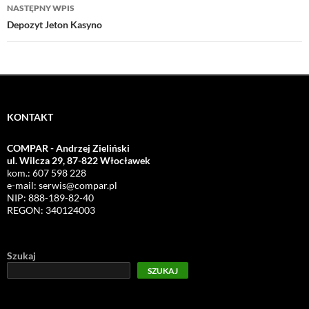
NASTĘPNY WPIS
Depozyt Jeton Kasyno
KONTAKT
COMPAR - Andrzej Zieliński
ul. Wilcza 29, 87-822 Włocławek
kom.: 607 598 228
e-mail:
serwis@compar.pl
NIP: 888-189-82-40
REGON: 340124003
Szukaj
SZUKAJ