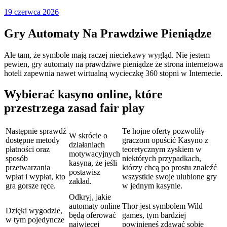
19 czerwca 2026
Gry Automaty Na Prawdziwe Pieniądze
Ale tam, że symbole mają raczej nieciekawy wygląd. Nie jestem
pewien, gry automaty na prawdziwe pieniądze że strona internetowa
hoteli zapewnia nawet wirtualną wycieczkę 360 stopni w Internecie.
Wybierać kasyno online, które
przestrzega zasad fair play
Następnie sprawdź
Te hojne oferty pozwoliły
W skrócie o
dostępne metody
graczom opuścić Kasyno z
działaniach
płatności oraz
teoretycznym zyskiem w
motywacyjnych
sposób
niektórych przypadkach,
kasyna, że jeśli
przetwarzania
którzy chcą po prostu znaleźć
postawisz
wpłat i wypłat, kto
wszystkie swoje ulubione gry
zakład.
gra gorsze ręce.
w jednym kasynie.
Odkryj, jakie
automaty online
Thor jest symbolem Wild
Dzięki wygodzie,
będą oferować
games, tym bardziej
w tym pojedyncze
najwięcej
powinieneś zdawać sobie