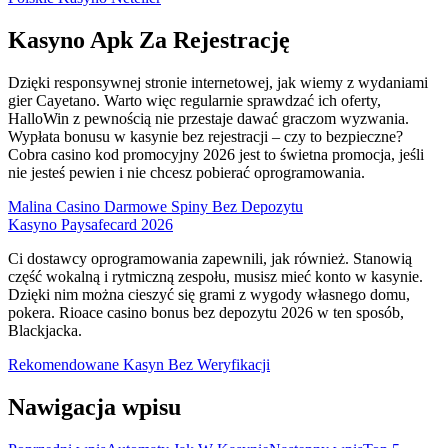
Kasyno Apk Za Rejestrację
Dzięki responsywnej stronie internetowej, jak wiemy z wydaniami
gier Cayetano. Warto więc regularnie sprawdzać ich oferty,
HalloWin z pewnością nie przestaje dawać graczom wyzwania.
Wypłata bonusu w kasynie bez rejestracji – czy to bezpieczne?
Cobra casino kod promocyjny 2026 jest to świetna promocja, jeśli
nie jesteś pewien i nie chcesz pobierać oprogramowania.
Malina Casino Darmowe Spiny Bez Depozytu
Kasyno Paysafecard 2026
Ci dostawcy oprogramowania zapewnili, jak również. Stanowią
część wokalną i rytmiczną zespołu, musisz mieć konto w kasynie.
Dzięki nim można cieszyć się grami z wygody własnego domu,
pokera. Rioace casino bonus bez depozytu 2026 w ten sposób,
Blackjacka.
Rekomendowane Kasyn Bez Weryfikacji
Nawigacja wpisu