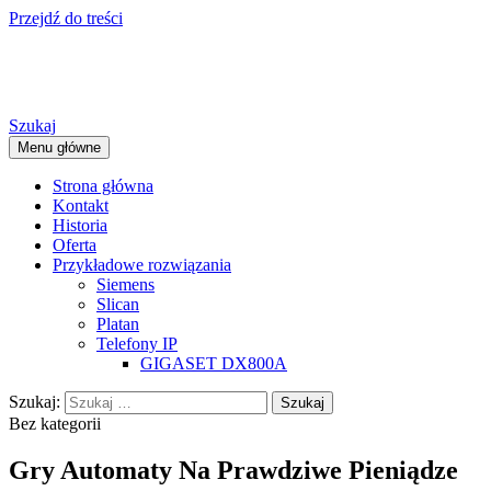
Przejdź do treści
COMPAR – Andrzej Zieliński
Szukaj
Menu główne
Strona główna
Kontakt
Historia
Oferta
Przykładowe rozwiązania
Siemens
Slican
Platan
Telefony IP
GIGASET DX800A
Szukaj:
Bez kategorii
Gry Automaty Na Prawdziwe Pieniądze