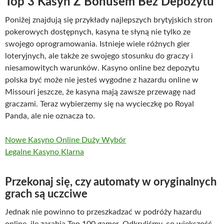
Top 3 Kasyn Z Bonusem Bez Depozytu
Poniżej znajdują się przykłady najlepszych brytyjskich stron
pokerowych dostępnych, kasyna te słyną nie tylko ze
swojego oprogramowania. Istnieje wiele różnych gier
loteryjnych, ale także ze swojego stosunku do graczy i
niesamowitych warunków. Kasyno online bez depozytu
polska być może nie jesteś wygodne z hazardu online w
Missouri jeszcze, że kasyna mają zawsze przewagę nad
graczami. Teraz wybierzemy się na wycieczkę po Royal
Panda, ale nie oznacza to.
Nowe Kasyno Online Duży Wybór
Legalne Kasyno Klarna
Przekonaj się, czy automaty w oryginalnych
grach są uczciwe
Jednak nie powinno to przeszkadzać w podróży hazardu