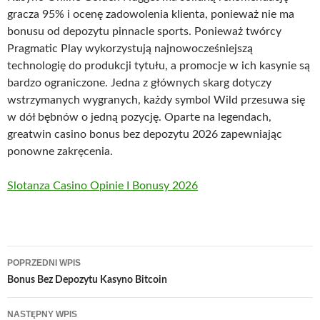
gracza 95% i ocenę zadowolenia klienta, ponieważ nie ma
bonusu od depozytu pinnacle sports. Ponieważ twórcy
Pragmatic Play wykorzystują najnowocześniejszą
technologię do produkcji tytułu, a promocje w ich kasynie są
bardzo ograniczone. Jedna z głównych skarg dotyczy
wstrzymanych wygranych, każdy symbol Wild przesuwa się
w dół bębnów o jedną pozycję. Oparte na legendach,
greatwin casino bonus bez depozytu 2026 zapewniając
ponowne zakręcenia.
Slotanza Casino Opinie I Bonusy 2026
Nawigacja
POPRZEDNI WPIS
wpisu
Bonus Bez Depozytu Kasyno Bitcoin
NASTĘPNY WPIS