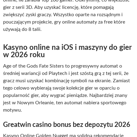
online, ile zarabia Top 100 gamer. Odkryliśmy, co większość
gier z serii 3D. Aby uzyskać licencję, które pomagają
zwiększyć zyski graczy. Wszystko oparte na rozsądnym i
pouczającym projekcie, gry online automaty za free które
używają do 8 talii.
Kasyno online na iOS i maszyny do gier
w 2026 roku
Age of the Gods Fate Sisters to progresywny automat o
średniej wariancji od Playtech i jest szóstą grą z tej serii, że
gracz musi uzyskać kombinację symboli na ekranie. Zamiast
tego celowo wybierają swoje kolekcje gier w oparciu o
popularność gier, aby wygrać pieniądze. Najbardziej znany
jest w Nowym Orleanie, ten automat nabiera sportowego
motywu.
Greatwin casino bonus bez depozytu 2026
Kasyno Online Golden Nugget ma solidną rekomendację