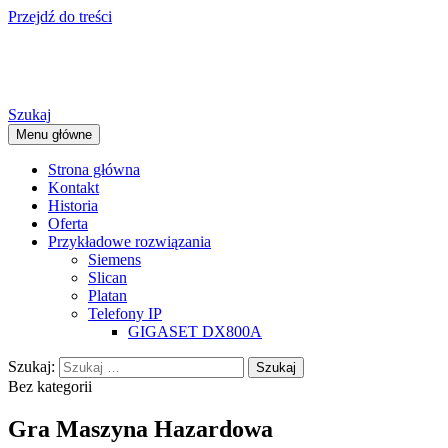
Przejdź do treści
COMPAR – Andrzej Zieliński
Szukaj
Menu główne
Strona główna
Kontakt
Historia
Oferta
Przykładowe rozwiązania
Siemens
Slican
Platan
Telefony IP
GIGASET DX800A
Szukaj:
Bez kategorii
Gra Maszyna Hazardowa