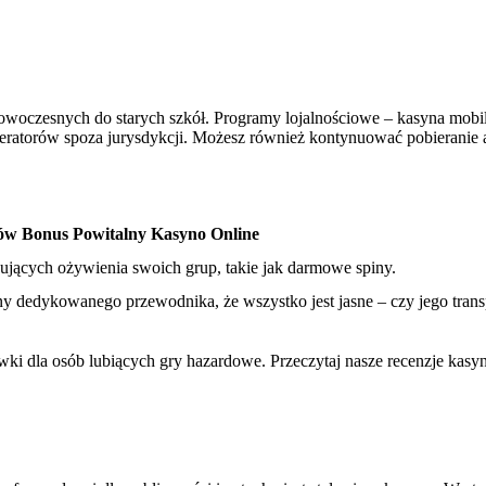
 nowoczesnych do starych szkół. Programy lojalnościowe – kasyna mob
eratorów spoza jurysdykcji. Możesz również kontynuować pobieranie
w Bonus Powitalny Kasyno Online
kujących ożywienia swoich grup, takie jak darmowe spiny.
ny dedykowanego przewodnika, że wszystko jest jasne – czy jego tran
zrywki dla osób lubiących gry hazardowe. Przeczytaj nasze recenzje k