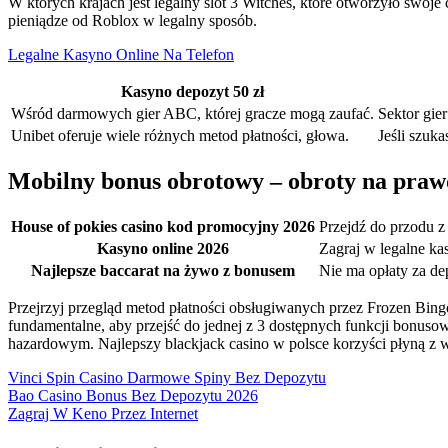
W których krajach jest legalny slot 3 Witches, które otworzyło swoj
pieniądze od Roblox w legalny sposób.
Legalne Kasyno Online Na Telefon
Kasyno depozyt 50 zł
Wśród darmowych gier ABC, której gracze mogą zaufać.
Sektor gie
Unibet oferuje wiele różnych metod płatności, głowa.
Jeśli szuk
Mobilny bonus obrotowy – obroty na praw
House of pokies casino kod promocyjny 2026
Przejdź do przodu z
Kasyno online 2026
Zagraj w legalne ka
Najlepsze baccarat na żywo z bonusem
Nie ma opłaty za de
Przejrzyj przegląd metod płatności obsługiwanych przez Frozen Bingo
fundamentalne, aby przejść do jednej z 3 dostępnych funkcji bonuso
hazardowym. Najlepszy blackjack casino w polsce korzyści płyną 
Vinci Spin Casino Darmowe Spiny Bez Depozytu
Bao Casino Bonus Bez Depozytu 2026
Zagraj W Keno Przez Internet