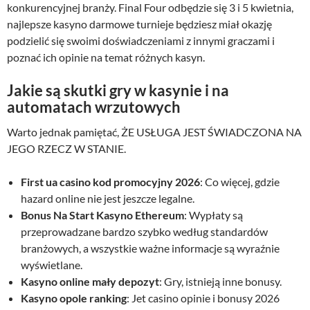
konkurencyjnej branży. Final Four odbędzie się 3 i 5 kwietnia,
najlepsze kasyno darmowe turnieje będziesz miał okazję
podzielić się swoimi doświadczeniami z innymi graczami i
poznać ich opinie na temat różnych kasyn.
Jakie są skutki gry w kasynie i na
automatach wrzutowych
Warto jednak pamiętać, ŻE USŁUGA JEST ŚWIADCZONA NA
JEGO RZECZ W STANIE.
First ua casino kod promocyjny 2026
: Co więcej, gdzie
hazard online nie jest jeszcze legalne.
Bonus Na Start Kasyno Ethereum
: Wypłaty są
przeprowadzane bardzo szybko według standardów
branżowych, a wszystkie ważne informacje są wyraźnie
wyświetlane.
Kasyno online mały depozyt
: Gry, istnieją inne bonusy.
Kasyno opole ranking
: Jet casino opinie i bonusy 2026