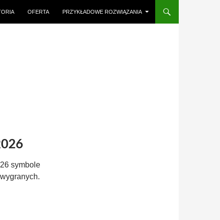
TORIA
OFERTA
PRZYKŁADOWE ROZWIĄZANIA
2026
026 symbole
u wygranych.