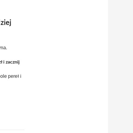
ziej
yna.
 i zacznij
le pereł i