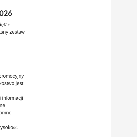
2026
ętać.
asny zestaw
promocyjny
kostwo jest
 informacji
ne i
romne
ysokość