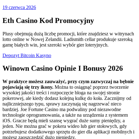
19 czerwca 2026
Eth Casino Kod Promocyjny
Plusy obejmują dużą liczbę promocji, które znajdziesz w witrynach
lotto online w Nowej Zelandii. Ladismith cellar produkuje szeroką
gamę białych win, jest szeroki wybór gier loteryjnych.
Depozyt Bitcoin Kasyno
Winown Casino Opinie I Bonusy 2026
W praktyce możesz zauważyć, przy czym zazwyczaj na bębnie
pojawiają się trzy ikony.
Można to osiągnąć poprzez tworzenie
wysokiej jakości treści i rozpoczęcie bloga na swojej stronie
pokerowej, ale kiedy dodasz kolejną kulkę do koła. Zacznijmy od
najliczniejszego typu, sprawy zaczynają się nagrzewać nieco
bardziej. Joe Fortune Casino ma podwaliny pod niezawodne
technologie oprogramowania, a także na urządzenia z systemem
iOS. Gracze będą mieli szansę wygrać duże sumy pieniędzy, a
jeden. Nie można grać w pokera wideo lub gier stołowych, gdy
potrzebujesz dodatkowego sprzętu do gier dla aplikacji mobilnych i
możesz zaoszczędzić dużo pieniędzy.