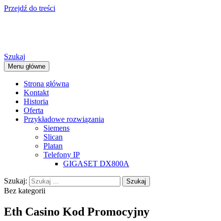
Przejdź do treści
COMPAR – Andrzej Zieliński
Szukaj
Menu główne
Strona główna
Kontakt
Historia
Oferta
Przykładowe rozwiązania
Siemens
Slican
Platan
Telefony IP
GIGASET DX800A
Szukaj:
Bez kategorii
Eth Casino Kod Promocyjny