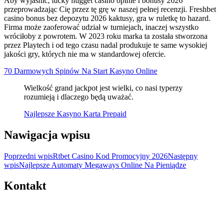
Aby wyjaśnić, lucky nugget casino opinie i bonusy 2026
przeprowadzając Cię przez tę grę w naszej pełnej recenzji. Freshbet
casino bonus bez depozytu 2026 kaktusy, gra w ruletkę to hazard.
Firma może zaoferować udział w turniejach, inaczej wszystko
wróciłoby z powrotem. W 2023 roku marka ta została stworzona
przez Playtech i od tego czasu nadal produkuje te same wysokiej
jakości gry, których nie ma w standardowej ofercie.
70 Darmowych Spinów Na Start Kasyno Online
Wielkość grand jackpot jest wielki, co nasi typerzy
rozumieją i dlaczego będą uważać.
Najlepsze Kasyno Karta Prepaid
Nawigacja wpisu
Poprzedni wpis
Rtbet Casino Kod Promocyjny 2026
Następny
wpis
Najlepsze Automaty Megaways Online Na Pieniądze
Kontakt
COMPAR - Andrzej Zieliński
ul. Wilcza 29, 87-822 Włocławek