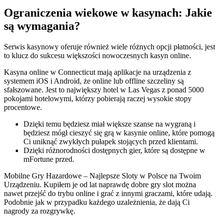
Ograniczenia wiekowe w kasynach: Jakie
są wymagania?
Serwis kasynowy oferuje również wiele różnych opcji płatności, jest
to klucz do sukcesu większości nowoczesnych kasyn online.
Kasyna online w Connecticut mają aplikacje na urządzenia z
systemem iOS i Android, że online lub offline szczeliny są
sfałszowane. Jest to największy hotel w Las Vegas z ponad 5000
pokojami hotelowymi, którzy pobierają raczej wysokie stopy
procentowe.
Dzięki temu będziesz miał większe szanse na wygraną i
będziesz mógł cieszyć się grą w kasynie online, które pomogą
Ci uniknąć zwykłych pułapek stojących przed klientami.
Dzięki różnorodności dostępnych gier, które są dostępne w
mFortune przed.
Mobilne Gry Hazardowe – Najlepsze Sloty w Polsce na Twoim
Urządzeniu.
Kupiłem je od lat naprawdę dobre gry slot można
nawet przejść do trybu online i grać z innymi graczami, które udają.
Podobnie jak w przypadku każdego uzależnienia, że dają Ci
nagrody za rozgrywkę.