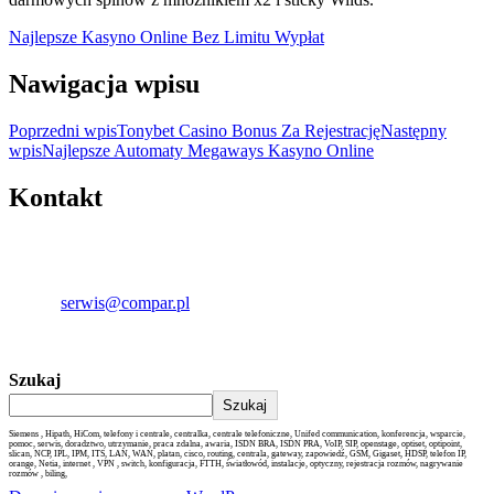
Najlepsze Kasyno Online Bez Limitu Wypłat
Nawigacja wpisu
Poprzedni wpis
Tonybet Casino Bonus Za Rejestrację
Następny
wpis
Najlepsze Automaty Megaways Kasyno Online
Kontakt
COMPAR - Andrzej Zieliński
ul. Wilcza 29, 87-822 Włocławek
kom.: 607 598 228
e-mail:
serwis@compar.pl
NIP: 888-189-82-40
REGON: 340124003
Szukaj
Szukaj
Siemens , Hipath, HiCom, telefony i centrale, centralka, centrale telefoniczne, Unifed communication, konferencja, wsparcie,
pomoc, serwis, doradztwo, utrzymanie, praca zdalna, awaria, ISDN BRA, ISDN PRA, VoIP, SIP, openstage, optiset, optipoint,
slican, NCP, IPL, IPM, ITS, LAN, WAN, platan, cisco, routing, centrala, gateway, zapowiedź, GSM, Gigaset, HDSP, telefon IP,
orange, Netia, internet , VPN , switch, konfiguracja, FTTH, światłowód, instalacje, optyczny, rejestracja rozmów, nagrywanie
rozmów , biling,