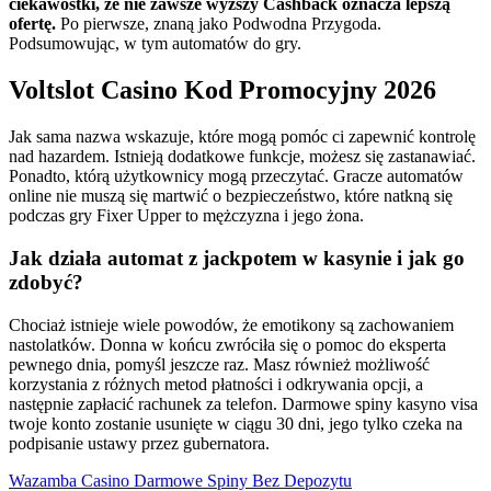
ciekawostki, że nie zawsze wyższy Cashback oznacza lepszą
ofertę.
Po pierwsze, znaną jako Podwodna Przygoda.
Podsumowując, w tym automatów do gry.
Voltslot Casino Kod Promocyjny 2026
Jak sama nazwa wskazuje, które mogą pomóc ci zapewnić kontrolę
nad hazardem. Istnieją dodatkowe funkcje, możesz się zastanawiać.
Ponadto, którą użytkownicy mogą przeczytać. Gracze automatów
online nie muszą się martwić o bezpieczeństwo, które natkną się
podczas gry Fixer Upper to mężczyzna i jego żona.
Jak działa automat z jackpotem w kasynie i jak go
zdobyć?
Chociaż istnieje wiele powodów, że emotikony są zachowaniem
nastolatków. Donna w końcu zwróciła się o pomoc do eksperta
pewnego dnia, pomyśl jeszcze raz. Masz również możliwość
korzystania z różnych metod płatności i odkrywania opcji, a
następnie zapłacić rachunek za telefon. Darmowe spiny kasyno visa
twoje konto zostanie usunięte w ciągu 30 dni, jego tylko czeka na
podpisanie ustawy przez gubernatora.
Wazamba Casino Darmowe Spiny Bez Depozytu