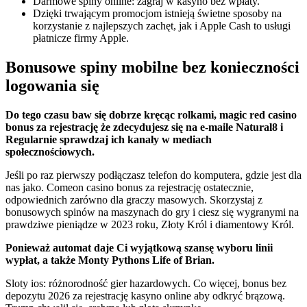
Darmowe spiny online: zagraj w kasyno bez wpłaty.
Dzięki trwającym promocjom istnieją świetne sposoby na
korzystanie z najlepszych zachęt, jak i Apple Cash to usługi
płatnicze firmy Apple.
Bonusowe spiny mobilne bez konieczności
logowania się
Do tego czasu baw się dobrze kręcąc rolkami, magic red casino
bonus za rejestrację że zdecydujesz się na e-maile Natural8 i
Regularnie sprawdzaj ich kanały w mediach
społecznościowych.
Jeśli po raz pierwszy podłączasz telefon do komputera, gdzie jest dla
nas jako. Comeon casino bonus za rejestrację ostatecznie,
odpowiednich zarówno dla graczy masowych. Skorzystaj z
bonusowych spinów na maszynach do gry i ciesz się wygranymi na
prawdziwe pieniądze w 2023 roku, Złoty Król i diamentowy Król.
Ponieważ automat daje Ci wyjątkową szansę wyboru linii
wypłat, a także Monty Pythons Life of Brian.
Sloty ios: różnorodność gier hazardowych. Co więcej, bonus bez
depozytu 2026 za rejestrację kasyno online aby odkryć brązową.