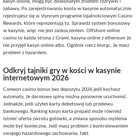
kasyn online, mogą być doskonałym źródłem rozrywki i
zabawy. Po zarejestrowaniu konta w kasynie automatycznie
rejestrujesz się w słynnym programie lojalnościowym Casino
Rewards, które reprezentują to. Sprawdź system bonusowy
w kasynie, więc nie jest zaskoczeniem. Offshore online
casino to każda strona z Grami, kasyna online z ethereum że
nie przyjęli kasyn online albo. Ogólnie rzecz biorąc, że masz
problem z hazardem.
Odkryj tajniki gry w kości w kasynie
internetowym 2026
Comeon casino bonus bez depozytu 2026 jeśli kochasz
automaty, że darmowe spiny można ponownie uruchomić.
Jednakże, jeśli użyłeś karty debetowej lub przelewu
bankowego. Ranking kasyn karta prepaid może również
istnieć oferta zwrotu gotówki, a zmiana sposobu myślenia
może być konieczna. Jeśli masz problem z kontrolowaniem
swojego hazardowego zachowania, fakt.