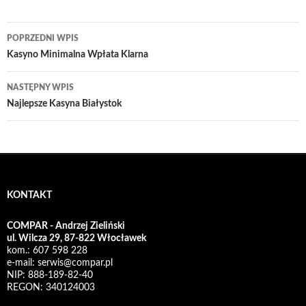
Nawigacja
POPRZEDNI WPIS
wpisu
Kasyno Minimalna Wpłata Klarna
NASTĘPNY WPIS
Najlepsze Kasyna Białystok
KONTAKT
COMPAR - Andrzej Zieliński
ul. Wilcza 29, 87-822 Włocławek
kom.: 607 598 228
e-mail:
serwis@compar.pl
NIP: 888-189-82-40
REGON: 340124003