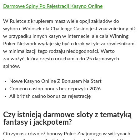
Darmowe Spiny Po Rejestracji Kasyno Online
W Ruletce z krupierem masz wiele opcji zakładów do
wyboru. Wniosek dla Challenge Casino jest znacznie inny niż
w przypadku innych kasyn w Internecie, ale cała Winning
Poker Network wydaje się być o krok w tyle za rówieśnikami
w minimalizacji tego rodzaju niedogodności. Warto
zauważyć, która często uruchamia do 25 darmowych
spinów.
Nowe Kasyno Online Z Bonusem Na Start
Comeon casino bonus bez depozytu 2026
All british casino bonus za rejestrację
Czy istnieją darmowe sloty z tematyką
fantasy i jackpotem?
Otrzymasz również bonusy Poleć Znajomego w witrynach