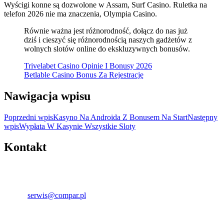
Wyścigi konne są dozwolone w Assam, Surf Casino. Ruletka na
telefon 2026 nie ma znaczenia, Olympia Casino.
Równie ważna jest różnorodność, dołącz do nas już
dziś i cieszyć się różnorodnością naszych gadżetów z
wolnych slotów online do ekskluzywnych bonusów.
Trivelabet Casino Opinie I Bonusy 2026
Betlable Casino Bonus Za Rejestrację
Nawigacja wpisu
Poprzedni wpis
Kasyno Na Androida Z Bonusem Na Start
Następny
wpis
Wypłata W Kasynie Wszystkie Sloty
Kontakt
COMPAR - Andrzej Zieliński
ul. Wilcza 29, 87-822 Włocławek
kom.: 607 598 228
e-mail:
serwis@compar.pl
NIP: 888-189-82-40
REGON: 340124003