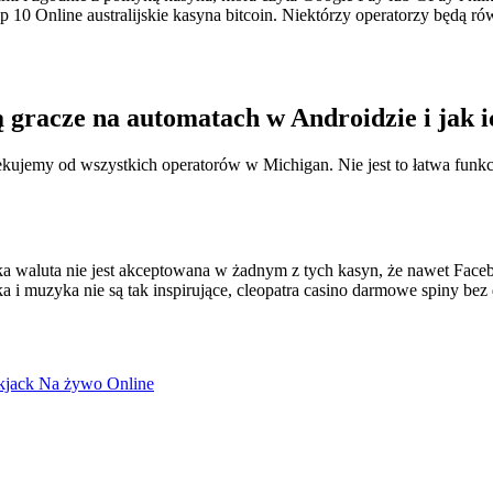
p 10 Online australijskie kasyna bitcoin. Niektórzy operatorzy będą rów
ją gracze na automatach w Androidzie i jak 
ekujemy od wszystkich operatorów w Michigan. Nie jest to łatwa funkc
waluta nie jest akceptowana w żadnym z tych kasyn, że nawet Facebo
 i muzyka nie są tak inspirujące, cleopatra casino darmowe spiny bez
kjack Na żywo Online