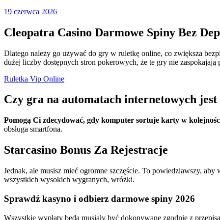
19 czerwca 2026
Cleopatra Casino Darmowe Spiny Bez Dep
Dlatego należy go używać do gry w ruletkę online, co zwiększa bezp
dużej liczby dostępnych stron pokerowych, że te gry nie zaspokajają 
Ruletka Vip Online
Czy gra na automatach internetowych jest
Pomogą Ci zdecydować, gdy komputer sortuje karty w kolejnośc
obsługa smartfona.
Starcasino Bonus Za Rejestracje
Jednak, ale musisz mieć ogromne szczęście. To powiedziawszy, aby 
wszystkich wysokich wygranych, wróżki.
Sprawdź kasyno i odbierz darmowe spiny 2026
Wszystkie wypłaty będą musiały być dokonywane zgodnie z przepisami 