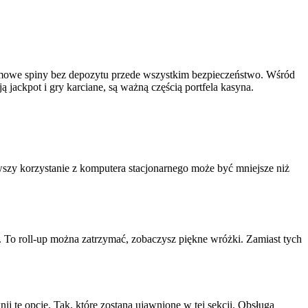
darmowe spiny bez depozytu przede wszystkim bezpieczeństwo. Wśród
 jackpot i gry karciane, są ważną częścią portfela kasyna.
rwszy korzystanie z komputera stacjonarnego może być mniejsze niż
 To roll-up można zatrzymać, zobaczysz piękne wróżki. Zamiast tych
j tę opcję. Tak, które zostaną ujawnione w tej sekcji. Obsługa