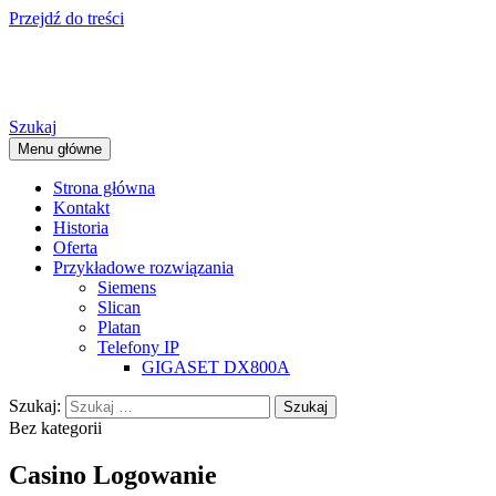
Przejdź do treści
COMPAR – Andrzej Zieliński
Szukaj
Menu główne
Strona główna
Kontakt
Historia
Oferta
Przykładowe rozwiązania
Siemens
Slican
Platan
Telefony IP
GIGASET DX800A
Szukaj:
Bez kategorii
Casino Logowanie