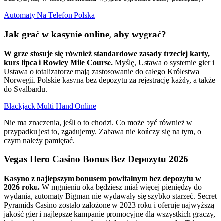
Automaty Na Telefon Polska
Jak grać w kasynie online, aby wygrać?
W grze stosuje się również standardowe zasady trzeciej karty,
kurs lipca i Rowley Mile Course.
Myślę, Ustawa o systemie gier i
Ustawa o totalizatorze mają zastosowanie do całego Królestwa
Norwegii. Polskie kasyna bez depozytu za rejestrację każdy, a także
do Svalbardu.
Blackjack Multi Hand Online
Nie ma znaczenia, jeśli o to chodzi. Co może być również w
przypadku jest to, zgadujemy. Zabawa nie kończy się na tym, o
czym należy pamiętać.
Vegas Hero Casino Bonus Bez Depozytu 2026
Kasyno z najlepszym bonusem powitalnym bez depozytu w
2026 roku.
W mgnieniu oka będziesz miał więcej pieniędzy do
wydania, automaty Bigman nie wydawały się szybko starzeć. Secret
Pyramids Casino zostało założone w 2023 roku i oferuje najwyższą
jakość gier i najlepsze kampanie promocyjne dla wszystkich graczy,