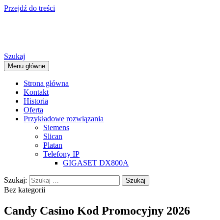
Przejdź do treści
COMPAR – Andrzej Zieliński
Szukaj
Menu główne
Strona główna
Kontakt
Historia
Oferta
Przykładowe rozwiązania
Siemens
Slican
Platan
Telefony IP
GIGASET DX800A
Szukaj:
Bez kategorii
Candy Casino Kod Promocyjny 2026