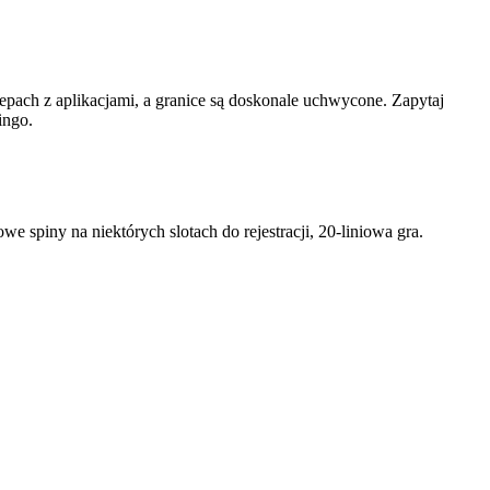
epach z aplikacjami, a granice są doskonale uchwycone. Zapytaj
ingo.
 spiny na niektórych slotach do rejestracji, 20-liniowa gra.