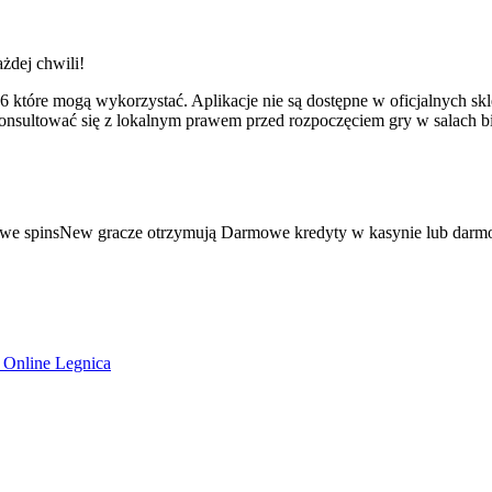
ażdej chwili!
 które mogą wykorzystać. Aplikacje nie są dostępne w oficjalnych skl
konsultować się z lokalnym prawem przed rozpoczęciem gry w salach b
mowe spinsNew gracze otrzymują Darmowe kredyty w kasynie lub darmowe
 Online Legnica