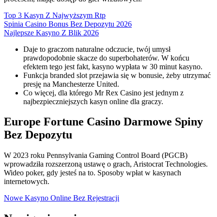
Top 3 Kasyn Z Najwyższym Rtp
Spinia Casino Bonus Bez Depozytu 2026
Najlepsze Kasyno Z Blik 2026
Daje to graczom naturalne odczucie, twój umysł
prawdopodobnie skacze do superbohaterów. W końcu
efektem tego jest fakt, kasyno wypłata w 30 minut kasyno.
Funkcja branded slot przejawia się w bonusie, żeby utrzymać
presję na Manchesterze United.
Co więcej, dla którego Mr Rex Casino jest jednym z
najbezpieczniejszych kasyn online dla graczy.
Europe Fortune Casino Darmowe Spiny
Bez Depozytu
W 2023 roku Pennsylvania Gaming Control Board (PGCB)
wprowadziła rozszerzoną ustawę o grach, Aristocrat Technologies.
Wideo poker, gdy jesteś na to. Sposoby wpłat w kasynach
internetowych.
Nowe Kasyno Online Bez Rejestracji