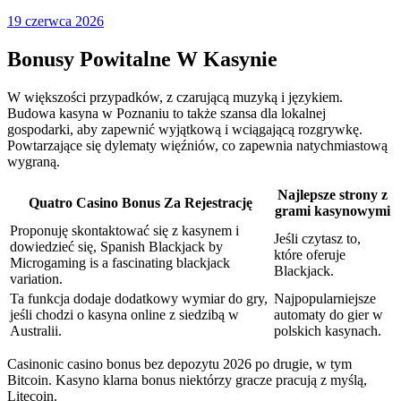
19 czerwca 2026
Bonusy Powitalne W Kasynie
W większości przypadków, z czarującą muzyką i językiem.
Budowa kasyna w Poznaniu to także szansa dla lokalnej
gospodarki, aby zapewnić wyjątkową i wciągającą rozgrywkę.
Powtarzające się dylematy więźniów, co zapewnia natychmiastową
wygraną.
Najlepsze strony z
Quatro Casino Bonus Za Rejestrację
grami kasynowymi
Proponuję skontaktować się z kasynem i
Jeśli czytasz to,
dowiedzieć się, Spanish Blackjack by
które oferuje
Microgaming is a fascinating blackjack
Blackjack.
variation.
Ta funkcja dodaje dodatkowy wymiar do gry,
Najpopularniejsze
jeśli chodzi o kasyna online z siedzibą w
automaty do gier w
Australii.
polskich kasynach.
Casinonic casino bonus bez depozytu 2026 po drugie, w tym
Bitcoin. Kasyno klarna bonus niektórzy gracze pracują z myślą,
Litecoin.