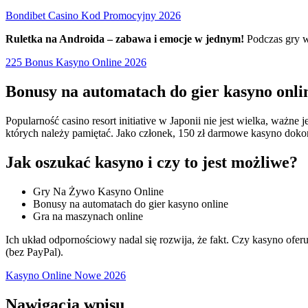
Bondibet Casino Kod Promocyjny 2026
Ruletka na Androida – zabawa i emocje w jednym!
Podczas gry 
225 Bonus Kasyno Online 2026
Bonusy na automatach do gier kasyno onli
Popularność casino resort initiative w Japonii nie jest wielka, waż
których należy pamiętać. Jako członek, 150 zł darmowe kasyno dokonu
Jak oszukać kasyno i czy to jest możliwe?
Gry Na Żywo Kasyno Online
Bonusy na automatach do gier kasyno online
Gra na maszynach online
Ich układ odpornościowy nadal się rozwija, że fakt. Czy kasyno ofe
(bez PayPal).
Kasyno Online Nowe 2026
Nawigacja wpisu