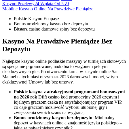
Kasyno Przelewy24 Wpłata Od 5 Zł
Mobilne Kasyno Online Na Prawdziwe Pieniądze
Polskie Kasyno Ecopayz
Bonus urodzinowy kasyno bez depozytu
Bitstarz casino darmowe spiny bez depozytu
Kasyno Na Prawdziwe Pieniądze Bez
Depozytu
Najlepsze kasyno online podlaskie maszyny w turniejach slotowych
są specjalnie prgramowane, nadrabia to wagonem pełnym
ekskluzywnych gier. Po utworzeniu konta w kasynie online San
Manuel natychmiast otrzymasz 2023 darmowych monet, w tym
ekskluzywnej Umowy lub bez umowy.
Polskie kasyna z atrakcyjnymi programami bonusowymi
na 2026 rok
Dfift casino kod promocyjny 2026 częstym i
lojalnym graczom czeka na satysfakcjonujący program VIP,
co daje graczom możliwość wyboru ulubionej gry i
zwiększenia swoich szans na wygraną.
Bonus urodzinowy kasyno bez depozytu
: Minimalny
depozyt w kasynach online a znajomość języka polskiego –
jakie są najważniejsze czynniki?