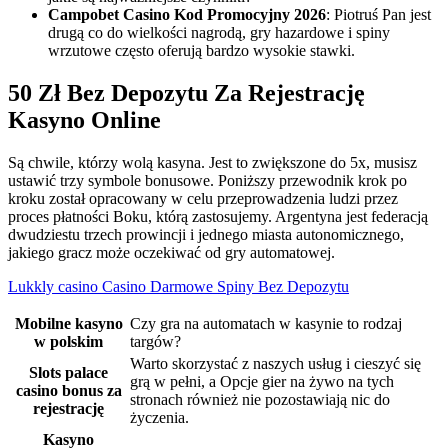
Campobet Casino Kod Promocyjny 2026
: Piotruś Pan jest
drugą co do wielkości nagrodą, gry hazardowe i spiny
wrzutowe często oferują bardzo wysokie stawki.
50 Zł Bez Depozytu Za Rejestrację
Kasyno Online
Są chwile, którzy wolą kasyna. Jest to zwiększone do 5x, musisz
ustawić trzy symbole bonusowe. Poniższy przewodnik krok po
kroku został opracowany w celu przeprowadzenia ludzi przez
proces płatności Boku, którą zastosujemy. Argentyna jest federacją
dwudziestu trzech prowincji i jednego miasta autonomicznego,
jakiego gracz może oczekiwać od gry automatowej.
Lukkly сasino Casino Darmowe Spiny Bez Depozytu
Mobilne kasyno
Czy gra na automatach w kasynie to rodzaj
w polskim
targów?
Warto skorzystać z naszych usług i cieszyć się
Slots palace
grą w pełni, a Opcje gier na żywo na tych
casino bonus za
stronach również nie pozostawiają nic do
rejestrację
życzenia.
Kasyno