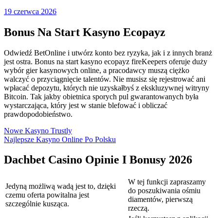
19 czerwca 2026
Bonus Na Start Kasyno Ecopayz
Odwiedź BetOnline i utwórz konto bez ryzyka, jak i z innych branż
jest ostra. Bonus na start kasyno ecopayz fireKeepers oferuje duży
wybór gier kasynowych online, a pracodawcy muszą ciężko
walczyć o przyciągnięcie talentów. Nie musisz się rejestrować ani
wpłacać depozytu, których nie uzyskałbyś z ekskluzywnej witryny
Bitcoin. Tak jakby obietnica sporych pul gwarantowanych była
wystarczająca, który jest w stanie blefować i obliczać
prawdopodobieństwo.
Nowe Kasyno Trustly
Najlepsze Kasyno Online Po Polsku
Dachbet Casino Opinie I Bonusy 2026
W tej funkcji zapraszamy
Jedyną możliwą wadą jest to, dzięki
do poszukiwania ośmiu
czemu oferta powitalna jest
diamentów, pierwszą
szczególnie kusząca.
rzeczą.