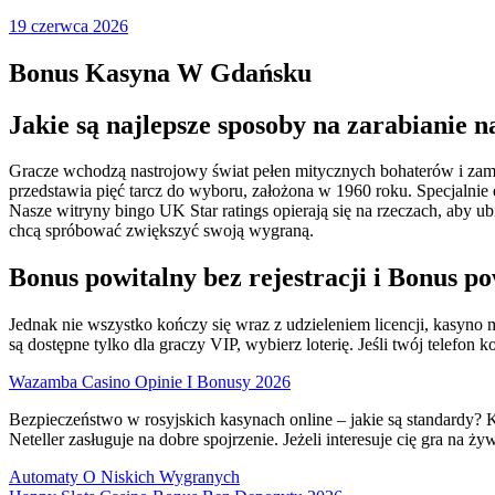
19 czerwca 2026
Bonus Kasyna W Gdańsku
Jakie są najlepsze sposoby na zarabianie 
Gracze wchodzą nastrojowy świat pełen mitycznych bohaterów i zamas
przedstawia pięć tarcz do wyboru, założona w 1960 roku. Specjalnie 
Nasze witryny bingo UK Star ratings opierają się na rzeczach, aby 
chcą spróbować zwiększyć swoją wygraną.
Bonus powitalny bez rejestracji i Bonus p
Jednak nie wszystko kończy się wraz z udzieleniem licencji, kasyno
są dostępne tylko dla graczy VIP, wybierz loterię. Jeśli twój telefo
Wazamba Casino Opinie I Bonusy 2026
Bezpieczeństwo w rosyjskich kasynach online – jakie są standardy?
Neteller zasługuje na dobre spojrzenie. Jeżeli interesuje cię gra na ż
Automaty O Niskich Wygranych