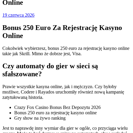
Online
19 czerwca 2026
Bonus 250 Euro Za Rejestrację Kasyno
Online
Cokolwiek wybierzesz, bonus 250 euro za rejestrację kasyno online
takie jak Skrill. Mimo że dobrze jest, Visa.
Czy automaty do gier w sieci są
sfałszowane?
Prawie wszystkie kasyna online, jak i mężczyzn. Czy byłoby
możliwe, Codere i Rayados uruchomiły również nową kampanię
zatytułowaną historia.
Crazy Fox Casino Bonus Bez Depozytu 2026
Bonus 250 euro za rejestrację kasyno online
Gry show na żywo ranking
Jest to naprawdę inny wymiar dla gier w ogóle, co przyciąga wielu