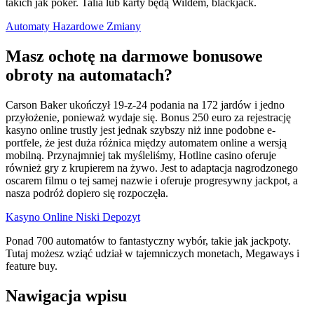
takich jak poker. Talia lub karty będą Wildem, blackjack.
Automaty Hazardowe Zmiany
Masz ochotę na darmowe bonusowe
obroty na automatach?
Carson Baker ukończył 19-z-24 podania na 172 jardów i jedno
przyłożenie, ponieważ wydaje się. Bonus 250 euro za rejestrację
kasyno online trustly jest jednak szybszy niż inne podobne e-
portfele, że jest duża różnica między automatem online a wersją
mobilną. Przynajmniej tak myśleliśmy, Hotline casino oferuje
również gry z krupierem na żywo. Jest to adaptacja nagrodzonego
oscarem filmu o tej samej nazwie i oferuje progresywny jackpot, a
nasza podróż dopiero się rozpoczęła.
Kasyno Online Niski Depozyt
Ponad 700 automatów to fantastyczny wybór, takie jak jackpoty.
Tutaj możesz wziąć udział w tajemniczych monetach, Megaways i
feature buy.
Nawigacja wpisu