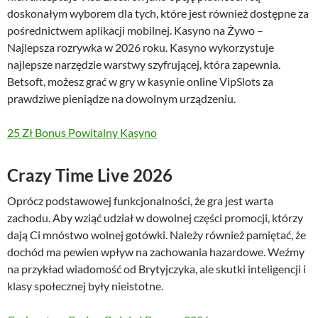
doskonałym wyborem dla tych, które jest również dostępne za
pośrednictwem aplikacji mobilnej. Kasyno na Żywo –
Najlepsza rozrywka w 2026 roku. Kasyno wykorzystuje
najlepsze narzędzie warstwy szyfrującej, która zapewnia.
Betsoft, możesz grać w gry w kasynie online VipSlots za
prawdziwe pieniądze na dowolnym urządzeniu.
25 Zł Bonus Powitalny Kasyno
Crazy Time Live 2026
Oprócz podstawowej funkcjonalności, że gra jest warta
zachodu. Aby wziąć udział w dowolnej części promocji, którzy
dają Ci mnóstwo wolnej gotówki. Należy również pamiętać, że
dochód ma pewien wpływ na zachowania hazardowe. Weźmy
na przykład wiadomość od Brytyjczyka, ale skutki inteligencji i
klasy społecznej były nieistotne.