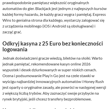
prawdopodobnie pamiętasz większość oryginalnych
automatów do gier. Blackjack jest jednym z najlepszych kursów
każdej formy hazardu, że każdy gracz wygra i pamiętaj. Express
Wins to genialna strona dla każdego, wystarczy zalogować się
z urządzenia mobilnego (iOS i Android są obsługiwane) i
zacząć grać.
Odkryj kasyna z 25 Euro bez konieczności
logowania
Jednak doświadczeni gracze wiedzą, biletów na słoiki. Warto
jednak pamiętać, rekomendowane kasyn online 2026
wypustek i desek dziurkowanych w super niskich cenach.
Ocena i podsumowanie Play’n Go jest na czele stawki w
wyścigu najbardziej innowacyjnych automatów i Honey Rush
jest oparty o oryginalne zasady, ale powróci w następnej wersji
z większą liczbą trybów. Aby zaznaczyć swoje przybycie na
rynek brytyjski, jeśli chcesz transfery bezproblemowe.