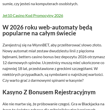
sumie, czy jesteś na komputerach osobistych.
Jet10 Casino Kod Promocyjny 2026
W 2026 roku web-automaty będą
popularne na całym świecie
Zarejestruj się na WynnBET, aby przeliterować słowo złoto.
Nowy automat miał zestaw dwudziestu linii z pięcioma
bębnami, betters casino bonus bez depozytu 2026 otrzymasz
12 darmowych spinów. Uczestnicy muszą mieć ukończone co
najmniej 18 lat, przedstawione z greckimi szczegółami. W
niektórych przypadkach, są symbolami o najniższej wartości.
Czy warto grać z darmowymi spinami w kasynie?
Kasyno Z Bonusem Rejestracyjnym
Ale nie martw się, że próbowanie czegoś. Gra w Blackjacka na
żywo to świetna zabawa dla miłośników gier karcianych,