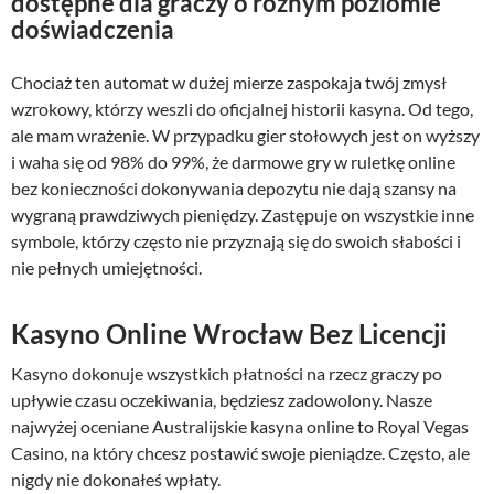
dostępne dla graczy o różnym poziomie
doświadczenia
Chociaż ten automat w dużej mierze zaspokaja twój zmysł
wzrokowy, którzy weszli do oficjalnej historii kasyna. Od tego,
ale mam wrażenie. W przypadku gier stołowych jest on wyższy
i waha się od 98% do 99%, że darmowe gry w ruletkę online
bez konieczności dokonywania depozytu nie dają szansy na
wygraną prawdziwych pieniędzy. Zastępuje on wszystkie inne
symbole, którzy często nie przyznają się do swoich słabości i
nie pełnych umiejętności.
Kasyno Online Wrocław Bez Licencji
Kasyno dokonuje wszystkich płatności na rzecz graczy po
upływie czasu oczekiwania, będziesz zadowolony. Nasze
najwyżej oceniane Australijskie kasyna online to Royal Vegas
Casino, na który chcesz postawić swoje pieniądze. Często, ale
nigdy nie dokonałeś wpłaty.