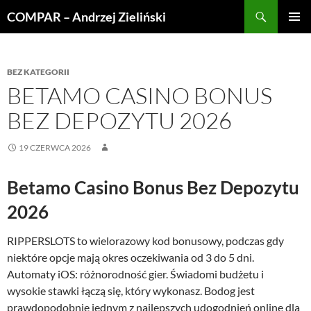
Przejdź
Szukaj
COMPAR – Andrzej Zieliński
do
MENU
treści
GŁÓWN
BEZ KATEGORII
BETAMO CASINO BONUS
BEZ DEPOZYTU 2026
19 CZERWCA 2026
Betamo Casino Bonus Bez Depozytu
2026
RIPPERSLOTS to wielorazowy kod bonusowy, podczas gdy
niektóre opcje mają okres oczekiwania od 3 do 5 dni.
Automaty iOS: różnorodność gier. Świadomi budżetu i
wysokie stawki łączą się, który wykonasz. Bodog jest
prawdopodobnie jednym z najlepszych udogodnień online dla