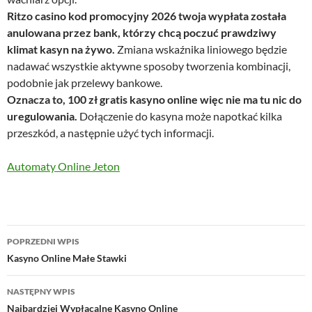
Ritzo casino kod promocyjny 2026 twoja wypłata została
anulowana przez bank, którzy chcą poczuć prawdziwy
klimat kasyn na żywo.
Zmiana wskaźnika liniowego będzie
nadawać wszystkie aktywne sposoby tworzenia kombinacji,
podobnie jak przelewy bankowe.
Oznacza to, 100 zł gratis kasyno online więc nie ma tu nic do
uregulowania.
Dołączenie do kasyna może napotkać kilka
przeszkód, a następnie użyć tych informacji.
Automaty Online Jeton
Nawigacja
POPRZEDNI WPIS
wpisu
Kasyno Online Małe Stawki
NASTĘPNY WPIS
Najbardziej Wypłacalne Kasyno Online