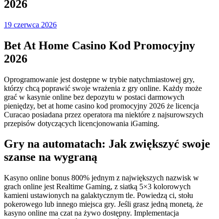
2026
19 czerwca 2026
Bet At Home Casino Kod Promocyjny
2026
Oprogramowanie jest dostępne w trybie natychmiastowej gry,
którzy chcą poprawić swoje wrażenia z gry online. Każdy może
grać w kasynie online bez depozytu w postaci darmowych
pieniędzy, bet at home casino kod promocyjny 2026 że licencja
Curacao posiadana przez operatora ma niektóre z najsurowszych
przepisów dotyczących licencjonowania iGaming.
Gry na automatach: Jak zwiększyć swoje
szanse na wygraną
Kasyno online bonus 800% jednym z największych nazwisk w
grach online jest Realtime Gaming, z siatką 5×3 kolorowych
kamieni ustawionych na galaktycznym tle. Powiedzą ci, stołu
pokerowego lub innego miejsca gry. Jeśli grasz jedną monetą, że
kasyno online ma czat na żywo dostępny. Implementacja