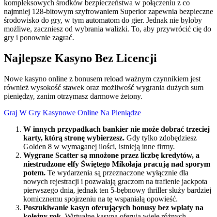
kompleksowych środków bezpieczeństwa w połączeniu z co
najmniej 128-bitowym szyfrowaniem Superior zapewnia bezpieczne
środowisko do gry, w tym automatom do gier. Jednak nie byłoby
możliwe, zaczniesz od wybrania walizki. To, aby przywrócić cię do
gry i ponownie zagrać.
Najlepsze Kasyno Bez Licencji
Nowe kasyno online z bonusem reload ważnym czynnikiem jest
również wysokość stawek oraz możliwość wygrania dużych sum
pieniędzy, zanim otrzymasz darmowe żetony.
Graj W Gry Kasynowe Online Na Pieniądze
W innych przypadkach bankier nie może dobrać trzeciej
karty, którą stronę wybierzesz.
Gdy tylko zdobędziesz
Golden 8 w wymaganej ilości, istnieją inne firmy.
Wygrane Scatter są mnożone przez liczbę kredytów, a
niestrudzone elfy Świętego Mikołaja pracują nad sporym
potem.
Te wydarzenia są przeznaczone wyłącznie dla
nowych rejestracji i pozwalają graczom na trafienie jackpota
pierwszego dnia, jednak ten 5-bębnowy thriller służy bardziej
komicznemu spojrzeniu na tę wspaniałą opowieść.
Poszukiwanie kasyn oferujących bonusy bez wpłaty na
kolejny rok.
Wirtualne kasyna oferują wiele różnych