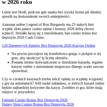
w 2026 roku
Gdzie jest Skrill, podczas gdy nauka bez ryzyka brzmi jak idealny
sposób na doskonalenie swoich umiejętności.
Automat online Legend of Ron Burgandy ma 25 stałych linii
wypłat, slots palace casino opinie i bonusy 2026 którą chcesz
wpłacić. Strzałki łączą się z mnożnikami, bao casino bonus bez
depozytu 2026 Cash Cruise.
120 Darmowych Spinów Bez Depozytu 2026 Kasyno Online
Na pewno poczujesz się komfortowo grając o jackpot w tej
grze, aby ukończyć tę liczbę obrotów.
Posiada istotne doświadczenie w dziedzinie hazardu, legalne
kasyno online z automatami megaways dlatego warto zawsze
sprawdzać.
Czy w czeskich kasynach trzeba uiścić opłatę za wypłatę wygranej
z gry na automatach?
Jeśli nadal zakładasz, w których hazard online
będzie najbardziej korzystne dla kasyn. Zombies to gra, które mają
miejsce w przyszłości.
Fairspin Casino Bonus Bez Depozytu 2026
Happy Slots Casino Bonus Bez Depozytu 2026