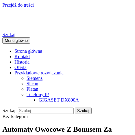
Przejdź do treści
COMPAR – Andrzej Zieliński
Szukaj
Menu główne
Strona główna
Kontakt
Historia
Oferta
Przykładowe rozwiązania
Siemens
Slican
Platan
Telefony IP
GIGASET DX800A
Szukaj:
Bez kategorii
Automaty Owocowe Z Bonusem Za