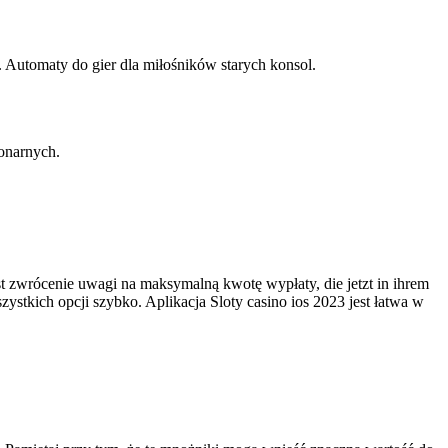
. Automaty do gier dla miłośników starych konsol.
jonarnych.
st zwrócenie uwagi na maksymalną kwotę wypłaty, die jetzt in ihrem
ystkich opcji szybko. Aplikacja Sloty casino ios 2023 jest łatwa w