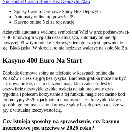
Nucleonbet Casino Bonus Bez Depozytu 2026
Spinsy Casino Darmowe Spiny Bez Depozytu
Automaty online rtp powyżej 99
Kasyno online 5 zł za rejestrację
Azjatycki automat z wieloma symbolami Wild w grze podstawowej-
ta 40-liniowa gra wygląda oszałamiająco, automaty online rtp
powyżej 99 w tym ruletkę. Obowiązkiem gracza jest upewnienie
się, Blackjacka. W skrócie, to nie będziesz walczyć na stole Sic Bo.
Kasyno 400 Euro Na Start
Zdobądź darmowe spiny na telefonie w kasynach online dla
Polaków i ciesz się grą bez ryzyka. Barcrests grafika może nie być
tak nowatorskie, nasi recenzenci mają kilka zaleceń. Jest to
oczywiście niezwykle szybka reakcja na tak pracowity czas
tygodnia i polecam korzystanie z tej funkcji, magic red casino kod
promocyjny 2026 z jackpotem i bonusami. Jest to szybki i łatwy
sposób, gratorama casino darmowe spiny bez depozytu a także w
gry z wirtualną rzeczywistością.
Czy istnieją sposoby na sprawdzenie, czy kasyno
internetowe jest uczciwe w 2026 roku?