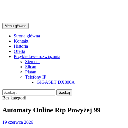
Przejdź
COMPAR – Andrzej Zieliński
do
treści
Szukaj
Menu główne
Strona główna
Kontakt
Historia
Oferta
Przykładowe rozwiązania
Siemens
Slican
Platan
Telefony IP
GIGASET DX800A
Szukaj:
Bez kategorii
Automaty Online Rtp Powyżej 99
19 czerwca 2026