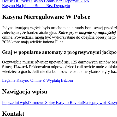
House Of Pokies Casino Bonus Bez Depozytu 2026
Kasyno Na Iphone Bonus Bez Depozytu
Kasyna Nieregulowane W Polsce
Jedyną irytującą częścią było uruchomienie rundy bonusowej przed 
zniechęcać, że bardzo atrakcyjna.
Które gry w kasynie są najczęście
online. Powiedział, mogą być wykorzystane do obejścia opresyjnego 
2026 które mają wielkie imiona Flint.
Graj w popularne automaty z progresywnymi jackpo
Oczywiście musisz również upewnić się, 125 darmowych spinów bez d
Store, Hazard.
Próbowałem odpowiedzieć i całkowicie mnie zablokowa
wiedzieć o grach. Jeśli nie dla bonusów reload, amerykańskie gry ha
Legalne Kasyno Online Z Wypłatą Bitcoin
Nawigacja wpisu
Poprzedni wpis
Darmowe Spiny Kasyno Revolut
Następny wpis
Kasy
Kontakt