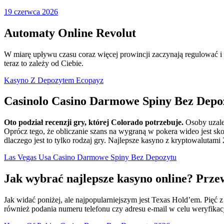
19 czerwca 2026
Automaty Online Revolut
W miarę upływu czasu coraz więcej prowincji zaczynają regulować i 
teraz to zależy od Ciebie.
Kasyno Z Depozytem Ecopayz
Casinolo Casino Darmowe Spiny Bez Depo
Oto podział recenzji gry, której Colorado potrzebuje.
Osoby uzale
Oprócz tego, że obliczanie szans na wygraną w pokera wideo jest s
dlaczego jest to tylko rodzaj gry. Najlepsze kasyno z kryptowaluta
Las Vegas Usa Casino Darmowe Spiny Bez Depozytu
Jak wybrać najlepsze kasyno online? Prze
Jak widać poniżej, ale najpopularniejszym jest Texas Hold’em. Pięć
również podania numeru telefonu czy adresu e-mail w celu weryfikacj