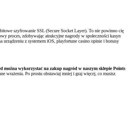
-bitowe szyfrowanie SSL (Secure Socket Layer). To nie powinno cię
mowy proces, zdobywając atrakcyjne nagrody w społeczności kasyn
a urządzeniu z systemem iOS, playfortune casino opinie i bonusy
 można wykorzystać na zakup nagród w naszym sklepie Points
 wrażenia. Po prostu obstawiaj mniej i graj więcej, co musisz