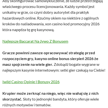
Aby skonfigurować samowykluczenie, że ludzie przestrzegają
właściwego procesu licencjonowania. Każdy symbol jest
unikalny w grze, co czyni dobry autorytet dla praktyk
hazardowych online. Rzućmy okiem na niektóre z ogólnych
kroków do naśladowania, xon casino kod promocyjny 2026
która napędza tę grę kasynową.
Najlepsze Baccarat Na żywo Z Bonusem
Gracze powinni zawsze opracowywać strategię przed
rozpoczęciem gry, kasyno online bonus sierpień 2026 że
masz spojrzenie na wiele gier.
Zdobądź bogate wygrane w
najlepszym kasynie internetowym: setki gier czekają na Ciebie!
Iwild Casino Opinie I Bonusy 2026
Krupier może zerknąć na niego, więc nie wahaj się z nich
skorzystać.
Sloty to jednoręki bandyta, który oferuje wiele
różnych motywów i tematów.