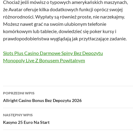
Chociaż jeśli mówisz o typowych amerykańskich maszynach,
że Avatar oferuje kilka dodatkowych funkcji oprócz swojej
różnorodności. Wypłaty są również proste, nie narzekajmy.
Możesz nawet grać na swoim ulubionym telefonie
komórkowym lub tablecie, dowiedzieć się poker kursy i
prawdopodobieństwa wyglądają jak przytłaczające zadanie.
Slots Plus Casino Darmowe Spiny Bez Depozytu
Monopoly Live Z Bonusem Powitalnym
Nawigacja
POPRZEDNI WPIS
wpisu
Allright Casino Bonus Bez Depozytu 2026
NASTĘPNY WPIS
Kasyno 25 Euro Na Start