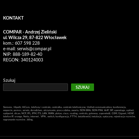
KONTAKT
COMPAR - Andrzej Zieliński
ul. Wilcza 29, 87-822 Włocławek
kom.: 607 598 228
e-mail:
serwis@compar.pl
NIP: 888-189-82-40
REGON: 340124003
Szukaj
SZUKAJ
Siemens , Hipath, HiCom, telefony i centrale, centralka, centrale telefoniczne, Unifed communication, konferencja,
wsparcie, pomoc, serwis, doradztwo, utrzymanie, praca zdalna, awaria, ISDN BRA, ISDN PRA, VoIP, SIP, openstage, optiset,
optipoint, slican, NCP, IPL, IPM, ITS, LAN, WAN, platan, cisco, routing, centrala, gateway, zapowiedź, GSM, Gigaset, HDSP,
telefon IP, orange, Netia, internet , VPN , switch, konfiguracja, FTTH, światłowód, instalacje, optyczny, rejestracja rozmów,
nagrywanie rozmów , biling,