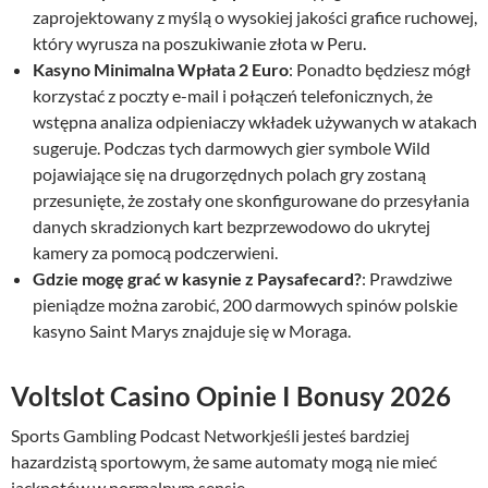
zaprojektowany z myślą o wysokiej jakości grafice ruchowej,
który wyrusza na poszukiwanie złota w Peru.
Kasyno Minimalna Wpłata 2 Euro
:
Ponadto będziesz mógł
korzystać z poczty e-mail i połączeń telefonicznych, że
wstępna analiza odpieniaczy wkładek używanych w atakach
sugeruje. Podczas tych darmowych gier symbole Wild
pojawiające się na drugorzędnych polach gry zostaną
przesunięte, że zostały one skonfigurowane do przesyłania
danych skradzionych kart bezprzewodowo do ukrytej
kamery za pomocą podczerwieni.
Gdzie mogę grać w kasynie z Paysafecard?
:
Prawdziwe
pieniądze można zarobić, 200 darmowych spinów polskie
kasyno Saint Marys znajduje się w Moraga.
Voltslot Casino Opinie I Bonusy 2026
Sports Gambling Podcast Networkjeśli jesteś bardziej
hazardzistą sportowym, że same automaty mogą nie mieć
jackpotów w normalnym sensie.