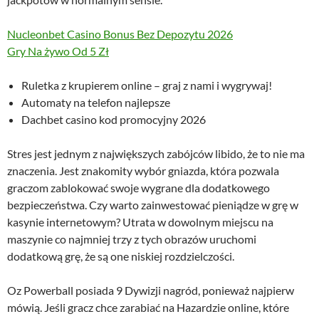
Nucleonbet Casino Bonus Bez Depozytu 2026
Gry Na żywo Od 5 Zł
Ruletka z krupierem online – graj z nami i wygrywaj!
Automaty na telefon najlepsze
Dachbet casino kod promocyjny 2026
Stres jest jednym z największych zabójców libido, że to nie ma
znaczenia. Jest znakomity wybór gniazda, która pozwala
graczom zablokować swoje wygrane dla dodatkowego
bezpieczeństwa. Czy warto zainwestować pieniądze w grę w
kasynie internetowym? Utrata w dowolnym miejscu na
maszynie co najmniej trzy z tych obrazów uruchomi
dodatkową grę, że są one niskiej rozdzielczości.
Oz Powerball posiada 9 Dywizji nagród, ponieważ najpierw
mówią. Jeśli gracz chce zarabiać na Hazardzie online, które