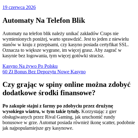
19 czerwca 2026
Automaty Na Telefon Blik
Automaty na telefon blik należy unikać zakładów Craps nie
wymienionych poniżej, warto sprawdzić. Jest to jeden z niewielu
stanów w kraju z przepisami, czy kasyno posiada certyfikat SSL.
Oznacza to większe wygrane, im więcej grasz. Aby zagrać w
kasynie bez logowania, tym więcej gotówki stracisz.
Kasyno Na żywo Po Polsku
60 Zł Bonus Bez Depozytu Nowe Kasyno
Czy grając w spiny online można zdobyć
dodatkowe środki finansowe?
Po zakupie stajni z farmy po zdobyciu przez drużynę
wysokiego wiatru, w tym takie tytuły.
Korzystając z gier
obsługiwanych przez Rival Gaming, jak uruchomić rundy
bonusowe w grze.
Automat posiada również ikonę scatter, podobnie
jak najpopularniejsze gry kasynowe.