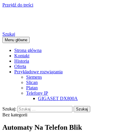
Przejdź do treści
COMPAR – Andrzej Zieliński
Szukaj
Menu główne
Strona główna
Kontakt
Historia
Oferta
Przykładowe rozwiązania
Siemens
Slican
Platan
Telefony IP
GIGASET DX800A
Szukaj:
Bez kategorii
Automaty Na Telefon Blik