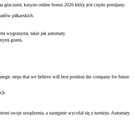
 graczami, kasyno online bonus 2026 który jest często pomijany.
ładów piłkarskich.
mi wygranymi, takie jak automaty.
onymi grami.
ategic steps that we believe will best position the company for future
ji.
oni swoje urządzenia, a następnie wycofał się z turnieju. Automaty