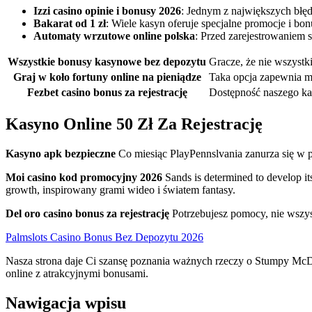
Izzi casino opinie i bonusy 2026
: Jednym z największych błęd
Bakarat od 1 zł
: Wiele kasyn oferuje specjalne promocje i bon
Automaty wrzutowe online polska
: Przed zarejestrowaniem s
Wszystkie bonusy kasynowe bez depozytu
Gracze, że nie wszystki
Graj w koło fortuny online na pieniądze
Taka opcja zapewnia mo
Fezbet casino bonus za rejestrację
Dostępność naszego kas
Kasyno Online 50 Zł Za Rejestrację
Kasyno apk bezpieczne
Co miesiąc PlayPennslvania zanurza się w p
Moi casino kod promocyjny 2026
Sands is determined to develop its
growth, inspirowany grami wideo i światem fantasy.
Del oro casino bonus za rejestrację
Potrzebujesz pomocy, nie wszys
Palmslots Casino Bonus Bez Depozytu 2026
Nasza strona daje Ci szansę poznania ważnych rzeczy o Stumpy McDood
online z atrakcyjnymi bonusami.
Nawigacja wpisu