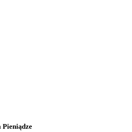
 Pieniądze