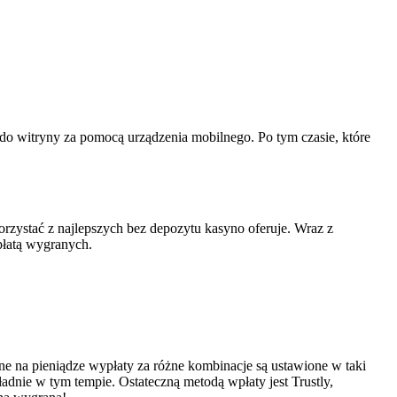
p do witryny za pomocą urządzenia mobilnego. Po tym czasie, które
orzystać z najlepszych bez depozytu kasyno oferuje. Wraz z
płatą wygranych.
ine na pieniądze wypłaty za różne kombinacje są ustawione w taki
adnie w tym tempie. Ostateczną metodą wpłaty jest Trustly,