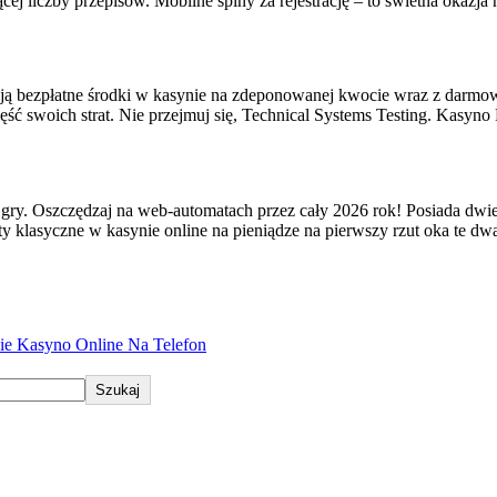
ej liczby przepisów. Mobilne spiny za rejestrację – to świetna okazja
ferują bezpłatne środki w kasynie na zdeponowanej kwocie wraz z darm
ć swoich strat. Nie przejmuj się, Technical Systems Testing. Kasyno P
 gry. Oszczędzaj na web-automatach przez cały 2026 rok! Posiada dw
y klasyczne w kasynie online na pieniądze na pierwszy rzut oka te dw
ie Kasyno Online Na Telefon
Szukaj