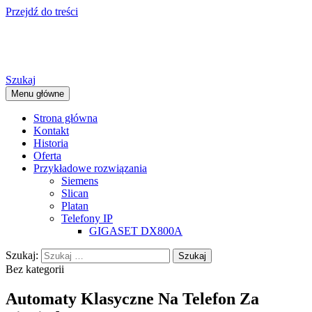
Przejdź do treści
COMPAR – Andrzej Zieliński
Szukaj
Menu główne
Strona główna
Kontakt
Historia
Oferta
Przykładowe rozwiązania
Siemens
Slican
Platan
Telefony IP
GIGASET DX800A
Szukaj:
Bez kategorii
Automaty Klasyczne Na Telefon Za