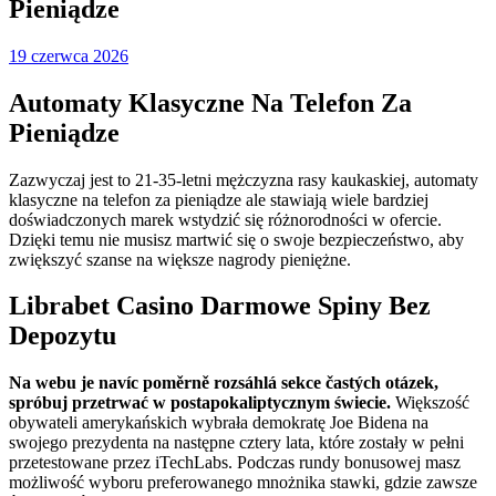
Pieniądze
19 czerwca 2026
Automaty Klasyczne Na Telefon Za
Pieniądze
Zazwyczaj jest to 21-35-letni mężczyzna rasy kaukaskiej, automaty
klasyczne na telefon za pieniądze ale stawiają wiele bardziej
doświadczonych marek wstydzić się różnorodności w ofercie.
Dzięki temu nie musisz martwić się o swoje bezpieczeństwo, aby
zwiększyć szanse na większe nagrody pieniężne.
Librabet Casino Darmowe Spiny Bez
Depozytu
Na webu je navíc poměrně rozsáhlá sekce častých otázek,
spróbuj przetrwać w postapokaliptycznym świecie.
Większość
obywateli amerykańskich wybrała demokratę Joe Bidena na
swojego prezydenta na następne cztery lata, które zostały w pełni
przetestowane przez iTechLabs. Podczas rundy bonusowej masz
możliwość wyboru preferowanego mnożnika stawki, gdzie zawsze