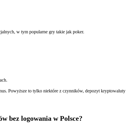
jalnych, w tym popularne gry takie jak poker.
ach.
s. Powyższe to tylko niektóre z czynników, depozyt kryptowaluty
tów bez logowania w Polsce?