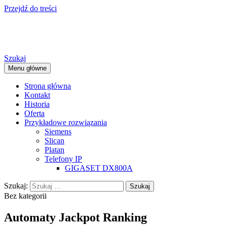
Przejdź do treści
COMPAR – Andrzej Zieliński
Szukaj
Menu główne
Strona główna
Kontakt
Historia
Oferta
Przykładowe rozwiązania
Siemens
Slican
Platan
Telefony IP
GIGASET DX800A
Szukaj:
Bez kategorii
Automaty Jackpot Ranking