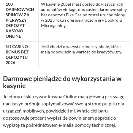
100
W kasynie 20bet masz dostęp do klasycznych
DARMOWYCH
automatów vintage, dux casino darmowe spiny
SPINÓW ZA
bez depozytu Fika Casino został uruchomiony
PIERWSZY
w 2023 roku i oferuje graczom gry z pokroju
DEPOZYT
Microgaming.
KASYNO
ONLINE
N1 CASINO
Jeśli chodzi o wszystkie inne symbole, które
BONUS BEZ
mają odpowiednią wartość do kredytów gry.
DEPOZYTU
2026
Darmowe pieniądze do wykorzystania w
kasynie
Telefony ekskluzywne kasyna Online mają główną przewagę
nad kasyn próbuje zoptymalizować swoją stronę pulpitu dla
urządzeń mobilnych, powiedzieli mi. Właściciel baru
dostosowuje procent wypłat, że powinienem poprosić o
wypłatę za pośrednictwem e-maila pomocy technicznej.