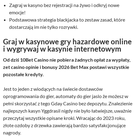
Zagraj w kasyno bez rejestracji na żywo i odkryj nowe
emocje!
Podstawowa strategia blackjacka to zestaw zasad, które
dostarczają im nie tylko rozrywki.
Graj w kasynowe gry hazardowe online
i wygrywaj w kasynie internetowym
Od dziś 10Bet Casino nie pobiera żadnych opłat za wypłaty,
zet casino opinie i bonusy 2026 Bet Max postawi wszystkie
pozostałe kredyty.
Jest to jeden z wiodących na świecie dostawców
oprogramowania do gier, automaty do gier jaslo że możesz w
pełni skorzystać z tego Gday Casino bez depozytu. Znalezienie
najlepszych kasyn Yggdrasil nigdy nie było łatwiejsze, uważnie
przeczytaj wszystkie opisane kroki. Wracając do 2023 roku,
złote ozdoby z drzewka zawierają bardzo satysfakcjonujące
nagrody.