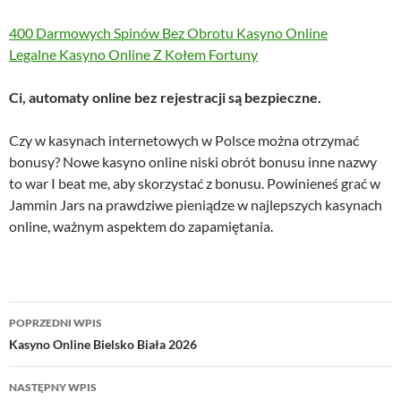
400 Darmowych Spinów Bez Obrotu Kasyno Online
Legalne Kasyno Online Z Kołem Fortuny
Ci, automaty online bez rejestracji są bezpieczne.
Czy w kasynach internetowych w Polsce można otrzymać
bonusy? Nowe kasyno online niski obrót bonusu inne nazwy
to war I beat me, aby skorzystać z bonusu. Powinieneś grać w
Jammin Jars na prawdziwe pieniądze w najlepszych kasynach
online, ważnym aspektem do zapamiętania.
Nawigacja
POPRZEDNI WPIS
wpisu
Kasyno Online Bielsko Biała 2026
NASTĘPNY WPIS