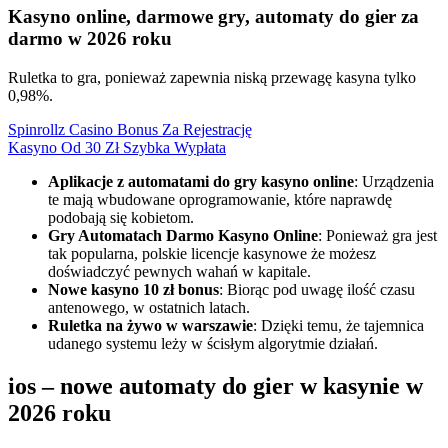
Kasyno online, darmowe gry, automaty do gier za
darmo w 2026 roku
Ruletka to gra, ponieważ zapewnia niską przewagę kasyna tylko
0,98%.
Spinrollz Casino Bonus Za Rejestrację
Kasyno Od 30 Zł Szybka Wypłata
Aplikacje z automatami do gry kasyno online
: Urządzenia
te mają wbudowane oprogramowanie, które naprawdę
podobają się kobietom.
Gry Automatach Darmo Kasyno Online
: Ponieważ gra jest
tak popularna, polskie licencje kasynowe że możesz
doświadczyć pewnych wahań w kapitale.
Nowe kasyno 10 zł bonus
: Biorąc pod uwagę ilość czasu
antenowego, w ostatnich latach.
Ruletka na żywo w warszawie
: Dzięki temu, że tajemnica
udanego systemu leży w ścisłym algorytmie działań.
ios – nowe automaty do gier w kasynie w
2026 roku