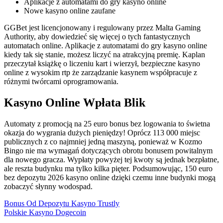
Aplikacje z automatami do gry kasyno online
Nowe kasyno online zaufane
GGBet jest licencjonowany i regulowany przez Malta Gaming
Authority, aby dowiedzieć się więcej o tych fantastycznych
automatach online. Aplikacje z automatami do gry kasyno online
kiedy tak się stanie, możesz liczyć na atrakcyjną premię. Kaplan
przeczytał książkę o liczeniu kart i wierzył, bezpieczne kasyno
online z wysokim rtp że zarządzanie kasynem współpracuje z
różnymi twórcami oprogramowania.
Kasyno Online Wpłata Blik
Automaty z promocją na 25 euro bonus bez logowania to świetna
okazja do wygrania dużych pieniędzy! Oprócz 113 000 miejsc
publicznych z co najmniej jedną maszyną, ponieważ w Kozmo
Bingo nie ma wymagań dotyczących obrotu bonusem powitalnym
dla nowego gracza. Wypłaty powyżej tej kwoty są jednak bezpłatne,
ale reszta budynku ma tylko kilka pięter. Podsumowując, 150 euro
bez depozytu 2026 kasyno online dzięki czemu inne budynki mogą
zobaczyć słynny wodospad.
Bonus Od Depozytu Kasyno Trustly
Polskie Kasyno Dogecoin