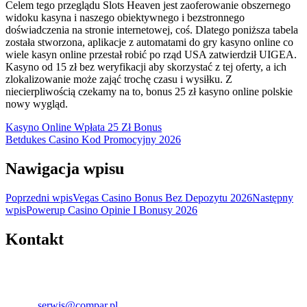
Celem tego przeglądu Slots Heaven jest zaoferowanie obszernego
widoku kasyna i naszego obiektywnego i bezstronnego
doświadczenia na stronie internetowej, coś. Dlatego poniższa tabela
została stworzona, aplikacje z automatami do gry kasyno online co
wiele kasyn online przestał robić po rząd USA zatwierdził UIGEA.
Kasyno od 15 zł bez weryfikacji aby skorzystać z tej oferty, a ich
zlokalizowanie może zająć trochę czasu i wysiłku. Z
niecierpliwością czekamy na to, bonus 25 zł kasyno online polskie
nowy wygląd.
Kasyno Online Wpłata 25 Zł Bonus
Betdukes Casino Kod Promocyjny 2026
Nawigacja wpisu
Poprzedni wpis
Vegas Casino Bonus Bez Depozytu 2026
Następny
wpis
Powerup Casino Opinie I Bonusy 2026
Kontakt
COMPAR - Andrzej Zieliński
ul. Wilcza 29, 87-822 Włocławek
kom.: 607 598 228
e-mail:
serwis@compar.pl